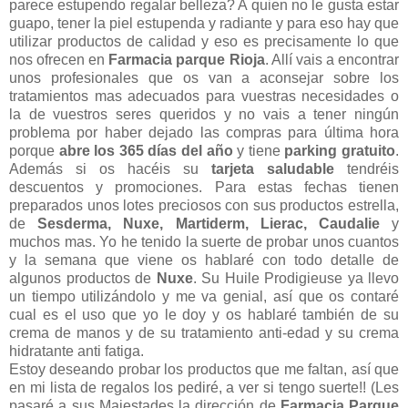
parece estupendo regalar belleza? A quien no le gusta estar
guapo, tener la piel estupenda y radiante y para eso hay que
utilizar productos de calidad y eso es precisamente lo que
nos ofrecen en
Farmacia parque Rioja
. Allí vais a encontrar
unos profesionales que os van a aconsejar sobre los
tratamientos mas adecuados para vuestras necesidades o
la de vuestros seres queridos y no vais a tener ningún
problema por haber dejado las compras para última hora
porque
abre los 365 días del
año
y tiene
parking gratuito
.
Además si os hacéis su
tarjeta saludable
tendréis
descuentos y promociones. Para estas fechas tienen
preparados unos lotes preciosos con sus productos estrella,
de
Sesderma, Nuxe, Martiderm, Lierac, Caudalie
y
muchos mas. Yo he tenido la suerte de probar unos cuantos
y la semana que viene os hablaré con todo detalle de
algunos productos de
Nuxe
. Su Huile Prodigieuse ya llevo
un tiempo utilizándolo y me va genial, así que os contaré
cual es el uso que yo le doy y os hablaré también de su
crema de manos y de su tratamiento anti-edad y su crema
hidratante anti fatiga.
Estoy deseando probar los productos que me faltan, así que
en mi lista de regalos los pediré, a ver si tengo suerte!! (Les
pasaré a sus Majestades la dirección de
Farmacia Parque