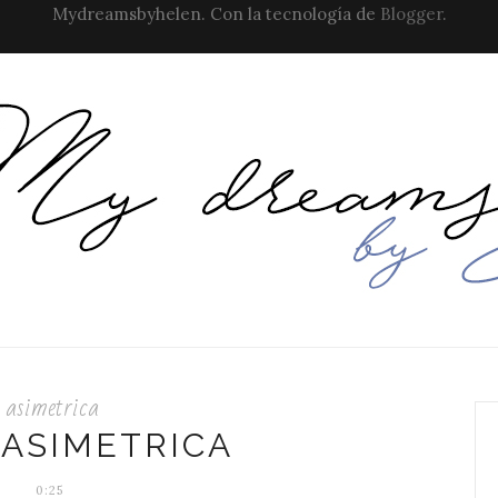
Mydreamsbyhelen. Con la tecnología de
Blogger
.
asimetrica
 ASIMETRICA
0:25