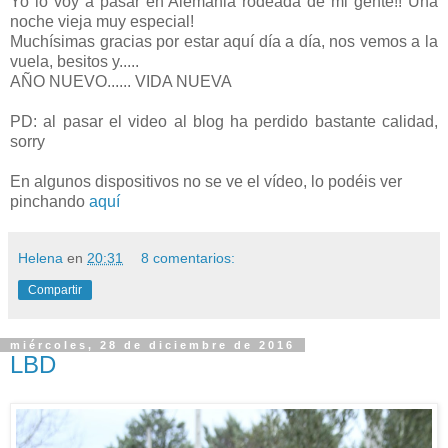
Yo lo voy a pasar en Alemania rodeada de mi gente!! Una
noche vieja muy especial!
Muchísimas gracias por estar aquí día a día, nos vemos a la
vuela, besitos y.....
AÑO NUEVO...... VIDA NUEVA
PD: al pasar el video al blog ha perdido bastante calidad,
sorry
En algunos dispositivos no se ve el vídeo, lo podéis ver
pinchando
aquí
Helena
en
20:31
8 comentarios:
Compartir
miércoles, 28 de diciembre de 2016
LBD