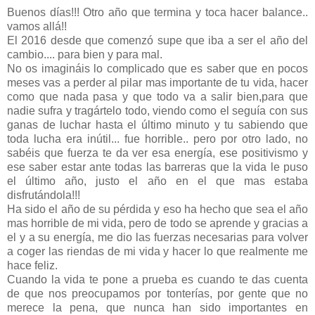
Buenos días!!! Otro año que termina y toca hacer balance..
vamos allá!!
El 2016 desde que comenzó supe que iba a ser el año del
cambio.... para bien y para mal.
No os imagináis lo complicado que es saber que en pocos
meses vas a perder al pilar mas importante de tu vida, hacer
como que nada pasa y que todo va a salir bien,para que
nadie sufra y tragártelo todo, viendo como el seguía con sus
ganas de luchar hasta el último minuto y tu sabiendo que
toda lucha era inútil... fue horrible.. pero por otro lado, no
sabéis que fuerza te da ver esa energía, ese positivismo y
ese saber estar ante todas las barreras que la vida le puso
el último año, justo el año en el que mas estaba
disfrutándola!!!
Ha sido el año de su pérdida y eso ha hecho que sea el año
mas horrible de mi vida, pero de todo se aprende y gracias a
el y a su energía, me dio las fuerzas necesarias para volver
a coger las riendas de mi vida y hacer lo que realmente me
hace feliz.
Cuando la vida te pone a prueba es cuando te das cuenta
de que nos preocupamos por tonterías, por gente que no
merece la pena, que nunca han sido importantes en