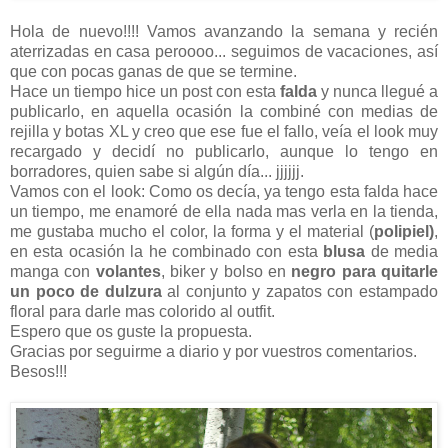
Hola de nuevo!!!! Vamos avanzando la semana y recién
aterrizadas en casa peroooo... seguimos de vacaciones, así
que con pocas ganas de que se termine.
Hace un tiempo hice un post con esta
falda
y nunca llegué a
publicarlo, en aquella ocasión la combiné con medias de
rejilla y botas XL y creo que ese fue el fallo, veía el look muy
recargado y decidí no publicarlo, aunque lo tengo en
borradores, quien sabe si algún día... jjjjjj.
Vamos con el look: Como os decía, ya tengo esta falda hace
un tiempo, me enamoré de ella nada mas verla en la tienda,
me gustaba mucho el color, la forma y el material (
polipiel)
,
en esta ocasión la he combinado con esta
blusa
de media
manga con
volantes
, biker y bolso en
negro para quitarle
un poco
de dulzura
al conjunto y zapatos con estampado
floral para darle mas colorido al outfit.
Espero que os guste la propuesta.
Gracias por seguirme a diario y por vuestros comentarios.
Besos!!!